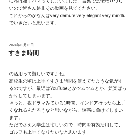
に私は凄くハマってしまいました。言葉では伝わりづら
いので皆さん是非その動画を見てください。
これからのかなんはvery demure very elegant very mindful
でいきたいと思います。
投
2024年10月15日
稿
すきま時間
日:
の活用って難しいですよね。
高校生の頃は上手くすきま時間を使えてたような気がす
るのですが、最近はYouTubeとかツムツムとか、娯楽ばっ
かりしてしまいます。
きっと、夜ドラマみている1時間、インドア行ったら上手
くなれるんだろうなと思いながら、誘惑に負けてしまい
ます。
ただでさえ大学生は忙しいので、時間を有効活用して、
ゴルフも上手くなりたいなと思います。