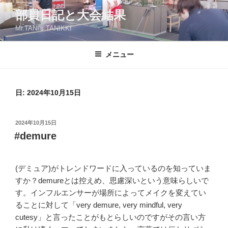
コ
部員日記と大会結果
ン
Mr.TANI's TANIKKI
テ
ン
ツ
メニュー
へ
ス
キ
日:
2024年10月15日
ッ
プ
投
2024年10月15日
稿
#demure
日:
(デミュア)がトレンドワードに入っているのを知っていま
すか？demureとは控えめ、思慮深いという意味らしいで
す。インフルエンサーが場所によってメイクを変えてい
ることに対して「very demure, very mindful, very
cutesy」と言ったことがもとらしいのですがその言い方