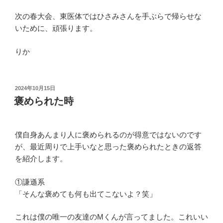
次の春大会、東医体ではひさみさんを手ぶらで帰らせな
いために、頑張ります。
りか
投
2024年10月15日
稿
褒められた時
日:
僕自身あんまり人に褒められるのが得意ではないのです
が、最近周りで上手いなと思った褒められたときの返答
を紹介します。
①謙遜系
「そんな褒めても何も出てこないよ？笑」
これは僕の唯一の友達のMくんが言ってました。これいい