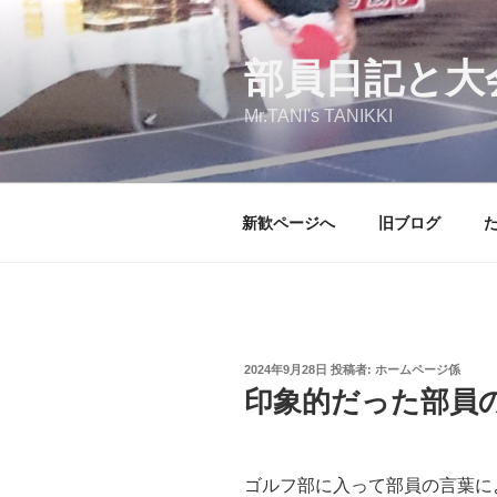
コ
ン
テ
部員日記と大
ン
Mr.TANI's TANIKKI
ツ
へ
ス
キ
新歓ページへ
旧ブログ
ッ
プ
投
2024年9月28日
投稿者:
ホームページ係
稿
印象的だった部員
日:
ゴルフ部に入って部員の言葉に