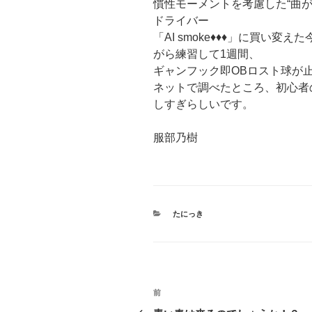
慣性モーメントを考慮した“曲
ドライバー
「AI smoke♦︎♦︎♦︎」に
がら練習して1週間、
ギャンフック即OBロスト球が
ネットで調べたところ、初心者
しすぎらしいです。
服部乃樹
カ
たにっき
テ
ゴ
リ
ー
投
過
前
去