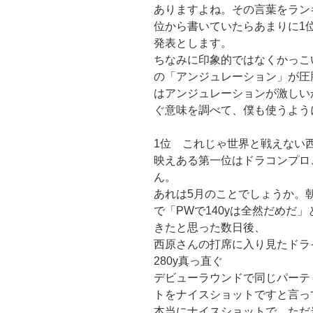
ありますよね。その言葉をラン
位から書いていたらあまりに1
発表とします。
ちなみに印象的ではなくかっこ
の「アンジュレーション」が圧
はアンジュレーションが激しい
ぐ意味を調べて、僕も使うよう
1位 これじゃ世界と戦えない
映えある第一位はドラコンプロ
ん。
あれは5月のことでしょうか。朝
で「PWで140yは全然だめだ
きたと思った数日後、
西原さんの打席に入り見たドラ
280y真っ直ぐ
デビューラウンドで同じパーテ
トをナイスショットですと言っ
本当にナイスショットで、ただ