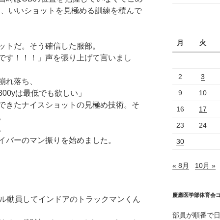
て、いいショットを見極める訓練を積んで
月
火
ットだ。そう確信した服部。
です！！！」声を張り上げて言いまし
2
3
崩れ落ち、
9
10
00yは最低でも欲しい」
できたナイスショットの見極め技術。そ
16
17
。
23
24
。
イバーのマン振りを始めました。
30
« 8月
10月 »
慶應医学部体育会
フル動員してインドアのトラックマンくん
部員が順番で