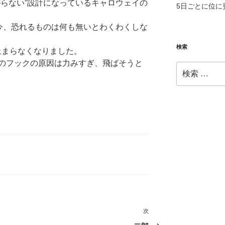
がらない”設計になっているキャロウェイの
5日ごとに位に
買い変えた今、恐れるものは何も無いとわくわくしな
検索
止まらなくなりました。
のフックの原因は力みすぎ、飛ばそうと
検
索:
次
次
の