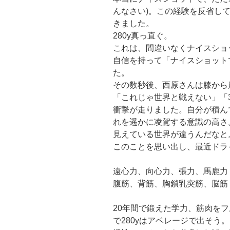
んなさい)。この経験を反省し
きました。
280y真っ直ぐ。
これは、間違いなくナイスショ
自信を持って「ナイスショット
た。
その数秒後、西原さんは膝から
「これじゃ世界と戦えない」「3
衝撃が走りました。自分が積ん
れを遥かに凌駕する意識の高さ
見えている世界が違うんだなと
このことを思い出し、最近ドラ
遠心力、向心力、張力、馬鹿力
腹筋、背筋、胸鎖乳突筋、脳筋
20年間で鍛えた学力、筋肉を
で280yはアベレージで出そう。