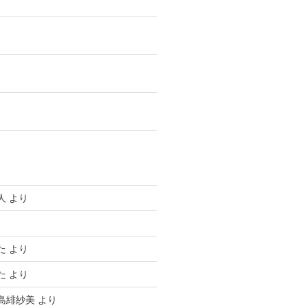
人
より
り
た
より
た
より
島緋紗美
より