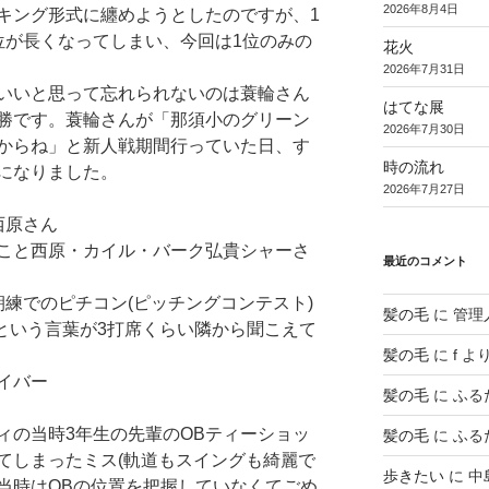
2026年8月4日
キング形式に纏めようとしたのですが、1
位が長くなってしまい、今回は1位のみの
花火
2026年7月31日
いいと思って忘れられないのは蓑輪さん
はてな展
勝です。蓑輪さんが「那須小のグリーン
2026年7月30日
からね」と新人戦期間行っていた日、す
時の流れ
になりました。
2026年7月27日
西原さん
こと西原・カイル・バーク弘貴シャーさ
最近のコメント
練でのピチコン(ピッチングコンテスト)
髪の毛
に
管理
」という言葉が3打席くらい隣から聞こえて
髪の毛
に
f
よ
イバー
髪の毛
に
ふる
ィの当時3年生の先輩のOBティーショッ
髪の毛
に
ふる
てしまったミス(軌道もスイングも綺麗で
歩きたい
に
中
当時はOBの位置を把握していなくてごめ