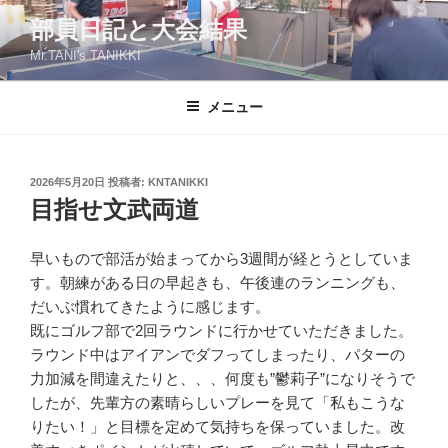
コ
部員日記と大会結果
ン
Mr.TANI's TANIKKI
テ
ン
ツ
メニュー
へ
ス
キ
投
2026年5月20日
投稿者:
KNTANIKKI
稿
ッ
目指せ文武両道
日:
プ
早いもので部活が始まってから3週間が経とうとしていま
す。朝練がある日の早起きも、午後連のランニングも、
だいぶ慣れてきたように感じます。
既にゴルフ部で2回ラウンドに行かせていただきました。
ラウンド中はアイアンでダフってしまったり、パターの
力加減を間違えたりと、、、何度も”鬱莉子”になりそうで
したが、先輩方の素晴らしいプレーを見て「私もこうな
りたい！」と目標を定めて気持ちを保っていました。改