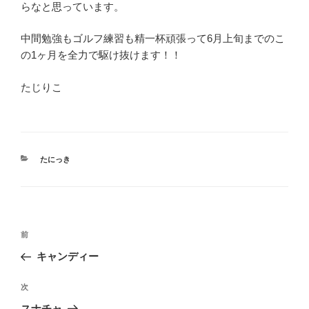
らなと思っています。
中間勉強もゴルフ練習も精一杯頑張って6月上旬までのこ
の1ヶ月を全力で駆け抜けます！！
たじりこ
カ
たにっき
テ
ゴ
リ
ー
投
過
前
稿
去
キャンディー
ナ
の
ビ
投
次
次
稿
ゲ
の
スナチャ