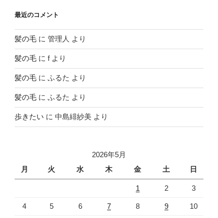
最近のコメント
髪の毛
に
管理人
より
髪の毛
に
f
より
髪の毛
に
ふるた
より
髪の毛
に
ふるた
より
歩きたい
に
中島緋紗美
より
2026年5月
月
火
水
木
金
土
日
1
2
3
4
5
6
7
8
9
10