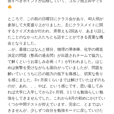
善すべきポイントが山積していて、ゴルフ熱上昇中です
ところで、この前の日曜日にクラス会があり、40人弱が
参加して大変盛り上がりました。主にクラスメイトに関
するクイズ大会が行われ、席替えも2回あり、あまり話し
たことのなかった人たちとも話すことができる貴重な機
会となりました。
…が、最後にはなんと積分、物理の導体棒、化学の構造
決定の問題（塾高の過去問）が出題されチームで協力し
て解くというお楽しみ企画（？）が行われました。はじ
めは衝撃を受けながらも面白がっていましたが、問題を
解いていくうちに己の能力の低下を痛感し、切実な焦り
を感じました。3ヶ月前くらいまでは解けていたはずのも
のが、あれ、、、やば。という感じです。思い返してみ
れば大学に入学してから2ヶ月弱、1ミリも勉強らしい勉
強をしてきませんでした。これから6月の初めにかけてい
くつか中間テストが控えています。完全に、とまではい
きませんが、少しずつ自分を勉強モードに戻していけた