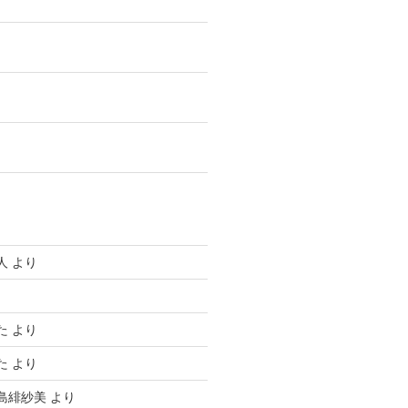
人
より
り
た
より
た
より
島緋紗美
より