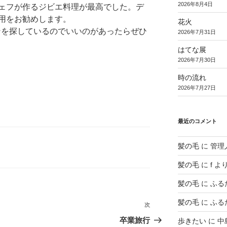
2026年8月4日
ェフが作るジビエ料理が最高でした。デ
用をお勧めします。
花火
ランを探しているのでいいのがあったらぜひ
2026年7月31日
はてな展
2026年7月30日
時の流れ
2026年7月27日
最近のコメント
髪の毛
に
管理
髪の毛
に
f
よ
髪の毛
に
ふる
髪の毛
に
ふる
次
次
の
卒業旅行
歩きたい
に
中