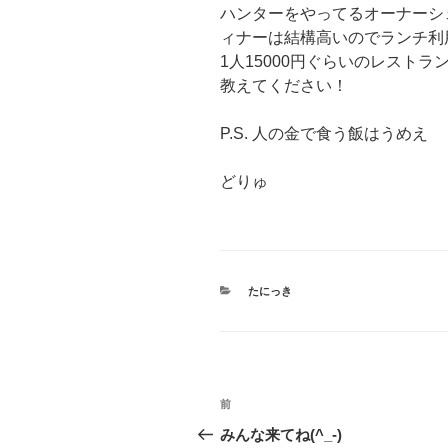
ハンターをやってるオーナーシ
ィナーは結構高いのでランチ利
1人15000円ぐらいのレスト
教えてください！
P.S. 人の金で食う飯はうめえ
どりゅ
カ
たにっき
テ
ゴ
リ
ー
投
過
前
稿
去
みんな来てね(^_-)