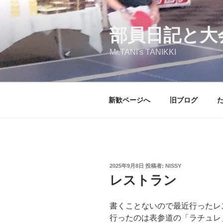
コ
ン
テ
部員日記と大
ン
Mr.TANI's TANIKKI
ツ
へ
ス
キ
新歓ページへ
旧ブログ
ッ
プ
投
2025年9月8日
投稿者:
NISSY
稿
レストラン
日:
書くことないので最近行ったレ
行ったのは表参道の「ラチュレ