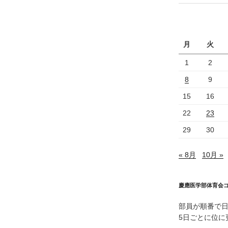
投
稿
月
火
1
2
8
9
15
16
22
23
29
30
« 8月
10月 »
慶應医学部体育会
部員が順番で
5日ごとに位に