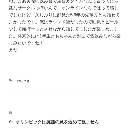
ね。まあ実際の飲み会で席替えタイムなんて言ってたら
変なサークルっぽいんで、オンラインならではって感じ
でしたけど。久しぶりに顔見た5.6年の先輩方とも話せて
よかったです。俺はラウンド後だったので眠気とビール
少しで頭ぼーっとさせながら話してましたが楽しめまし
た。将来的には1年生ともちゃんと対面で酒飲みながら楽
しみたいですね！
えだ
カ
たにっき
テ
ゴ
リ
ー
投
過
前
稿
去
オリンピックは抗議の意を込めて観ません
ナ
の