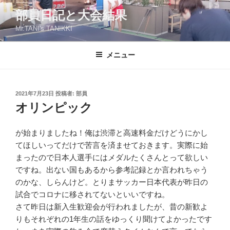
コ
部員日記と大会結果
ン
Mr.TANI's TANIKKI
テ
ン
ツ
メニュー
へ
ス
キ
投
2021年7月23日
投稿者:
部員
稿
ッ
オリンピック
日:
プ
が始まりましたね！俺は渋滞と高速料金だけどうにかし
てほしいってだけで苦言を済ませておきます。実際に始
まったので日本人選手にはメダルたくさんとって欲しい
ですね。出ない国もあるから参考記録とか言われちゃう
のかな、しらんけど。とりまサッカー日本代表が昨日の
試合でコロナに移されてないといいですね。
さて昨日は新入生歓迎会が行われましたが、昔の新歓よ
りもそれぞれの1年生の話をゆっくり聞けてよかったです