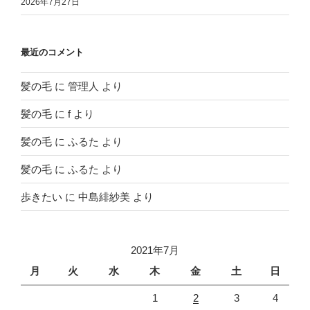
2026年7月27日
最近のコメント
髪の毛
に
管理人
より
髪の毛
に
f
より
髪の毛
に
ふるた
より
髪の毛
に
ふるた
より
歩きたい
に
中島緋紗美
より
2021年7月
月
火
水
木
金
土
日
1
2
3
4