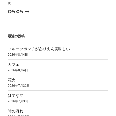
ビ
投
次
次
稿
ゲ
の
ゆらゆら
投
ー
稿
シ
ョ
最近の投稿
ン
フルーツポンチがありえん美味しい
2026年8月4日
カフェ
2026年8月4日
花火
2026年7月31日
はてな展
2026年7月30日
時の流れ